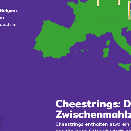
Belgien.
en
 auch in
Cheestrings: 
Zwischenmahlz
Cheestrings enthalten etwa ein