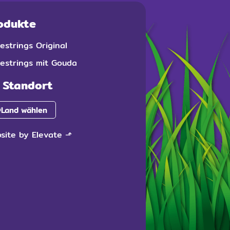
odukte
estrings Original
estrings mit Gouda
r Standort
Land wählen
site by Elevate
⬏