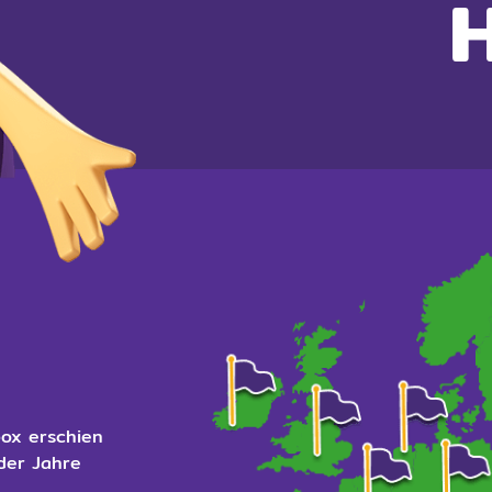
box erschien
 der Jahre