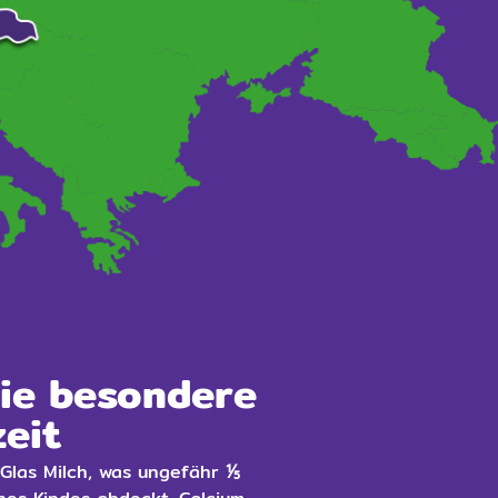
Die besondere
eit
 Glas Milch, was ungefähr
⅕