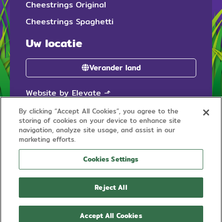
Cheestrings Original
Cheestrings Spaghetti
Uw locatie
Verander land
Website by Elevate
⬏
By clicking “Accept All Cookies”, you agree to the
storing of cookies on your device to enhance site
navigation, analyze site usage, and assist in our
marketing efforts.
Cookies Settings
© 2026 Cheestrings is een geregistreerd handelsmerk van
Dairy Consumer Foods
Reject All
Accept All Cookies
wpml.org
This site is registered on
as a development site.